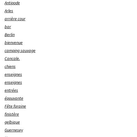
Antipode
Arles
arrière cour
bar
Berlin
bienvenue
camping sauvage
Cancale.
chiens
enseignes
enseignes
entrées
épouvante
Fête foraine
finistère
gelbique
Guernesey