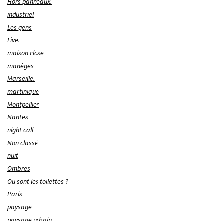
Hors panneaux.
industriel
Les gens
Live.
maison close
manèges
Marseille.
martinique
Montpellier
Nantes
night call
Non classé
nuit
Ombres
Ou sont les toilettes ?
Paris
paysage
paysage urbain