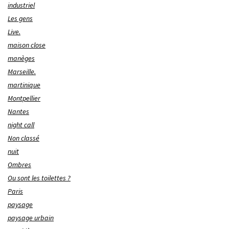
industriel
Les gens
Live.
maison close
manèges
Marseille.
martinique
Montpellier
Nantes
night call
Non classé
nuit
Ombres
Ou sont les toilettes ?
Paris
paysage
paysage urbain