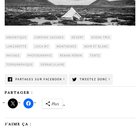
ARGENTIQUE
CAMPING SAUVAGE
DESERT
KODAK TRIX
LANZAROTTE
LEICA M7
MONTAGNES
NOIR ET BLANC
PAYSAGE
PHOTOGRAPHIE
RENAN PÉRON
TENTE
TOPOGRAPHIQUE
VERNACULAIRE
PARTAGES SUR FACEBOOK !
TWEETEZ DONC !
PARTAGER :
Plus
J’AIME ÇA :