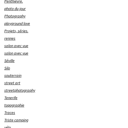
Penthièvre.
photo du jour
Photography
playground love
Projets, séries.
rennes
salon avec vue
salon avec vue
Séville
Silo
souterrain
street art
streetphotography
Tenerife
topographie
Traces
Triste camping
vélo