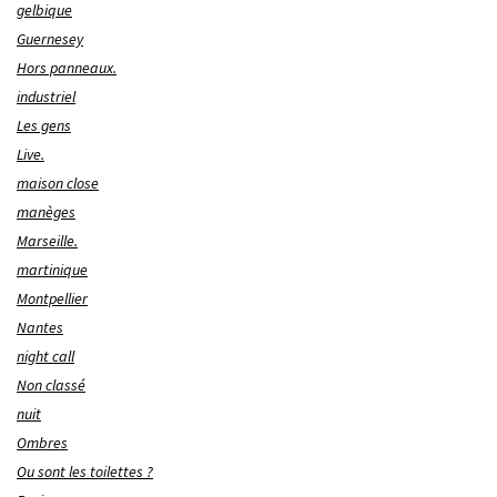
gelbique
Guernesey
Hors panneaux.
industriel
Les gens
Live.
maison close
manèges
Marseille.
martinique
Montpellier
Nantes
night call
Non classé
nuit
Ombres
Ou sont les toilettes ?