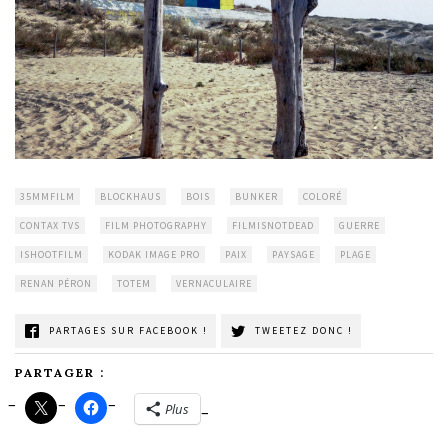
35MMFILM
BLOCKHAUS
BOIS
BUNKER
COLORÉ
CONTAX TVS
FILM PHOTOGRAPHY
FILMISNOTDEAD
GUERRE
ISHOOTFILM
KODAK IMAGE PRO
PAIX
PAYSAGE
PLAGE
RENAN PÉRON
TOTEM
VERNACULAIRE
PARTAGES SUR FACEBOOK !
TWEETEZ DONC !
PARTAGER :
Plus