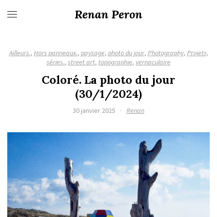
Renan Peron
Ailleurs.
,
Hors panneaux.
,
paysage
,
photo du jour
,
Photography
,
Projets,
séries.
,
street art
,
topographie
,
vernaculaire
Coloré. La photo du jour
(30/1/2024)
30 janvier 2025
·
Renan