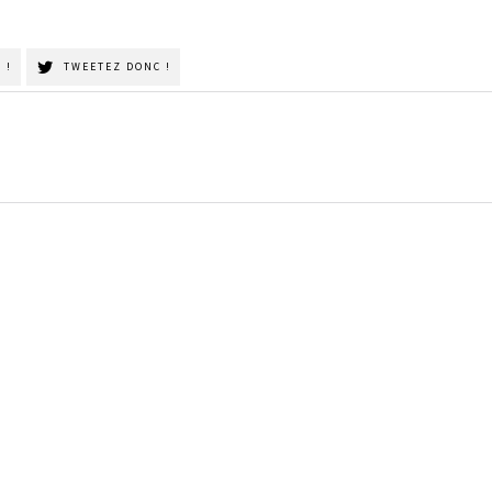
 !
TWEETEZ DONC !