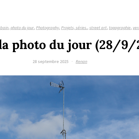
rbain
,
photo du jour
,
Photography
,
Projets, séries.
,
street art
,
topographie
,
ver
la photo du jour (28/9/
28 septembre 2025
·
Renan