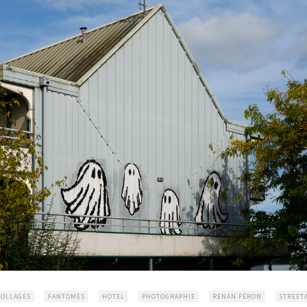
COLLAGES
FANTOMES
HOTEL
PHOTOGRAPHIE
RENAN PÉRON
STREET