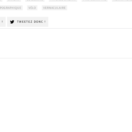
POGRAPHIQUE
VÉLO
VERNACULAIRE
 !
TWEETEZ DONC !