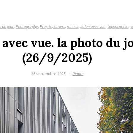
o du jour
,
Photography
,
Projets, séries.
,
rennes
,
salon avec vue
,
topographie
,
v
 avec vue. la photo du j
(26/9/2025)
26 septembre 2025
·
Renan