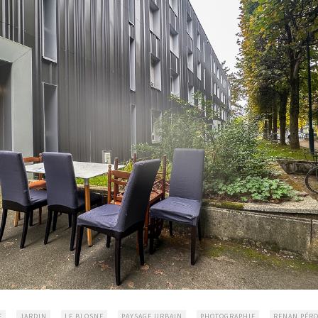
E
JARDIN
LE BLOSNE
PAYSAGE URBAIN
PHOTOGRAPHIE
RENAN PÉR