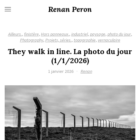
Renan Peron
Ailleurs.
,
finistère
,
Hors panneaux.
,
industriel
,
paysage
,
photo du jour
,
Photography
,
Projets, séries.
,
topographie
,
vernaculaire
They walk in line. La photo du jour
(1/1/2026)
1 janvier 2026
·
Renan