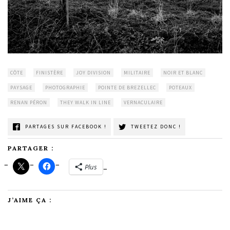
CÔTE
FINISTÈRE
JOY DIVISION
MILITAIRE
NOIR ET BLANC
PAYSAGE
PHOTOGRAPHIE
POINTE DE BREZELLEC
POTEAUX
RENAN PÉRON
THEY WALK IN LINE
VERNACULAIRE
PARTAGES SUR FACEBOOK !
TWEETEZ DONC !
PARTAGER :
Plus
J’AIME ÇA :