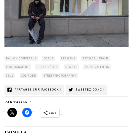
BALLON GONFLABLE
COEUR
LES GENS
PAYSAGE URBAIN
PHOTOGRAPHIE
RENAN PÉRON
RENNES
SAINT VALENTIN
SEUL
SOLITUDE
STREETPHOTOGRAPHY
PARTAGES SUR FACEBOOK !
TWEETEZ DONC !
PARTAGER :
Plus
J’AIME ÇA :