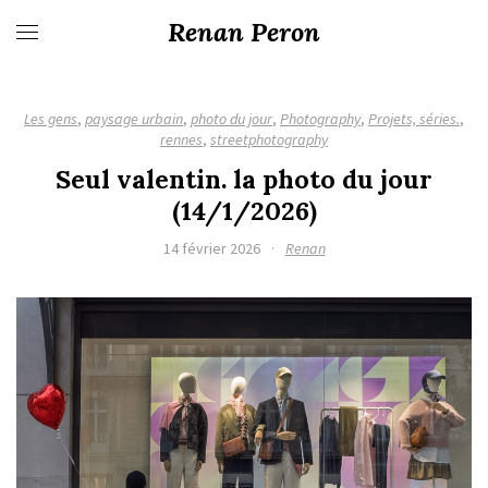
Renan Peron
Les gens
,
paysage urbain
,
photo du jour
,
Photography
,
Projets, séries.
,
rennes
,
streetphotography
Seul valentin. la photo du jour
(14/1/2026)
14 février 2026
·
Renan