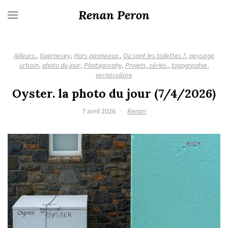
Renan Peron
Ailleurs.
,
Guernesey
,
Hors panneaux.
,
Ou sont les toilettes ?
,
paysage
urbain
,
photo du jour
,
Photography
,
Projets, séries.
,
topographie
,
vernaculaire
Oyster. la photo du jour (7/4/2026)
7 avril 2026
·
Renan