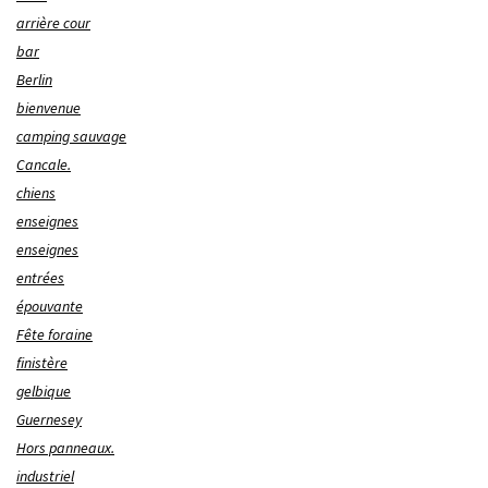
arrière cour
bar
Berlin
bienvenue
camping sauvage
Cancale.
chiens
enseignes
enseignes
entrées
épouvante
Fête foraine
finistère
gelbique
Guernesey
Hors panneaux.
industriel