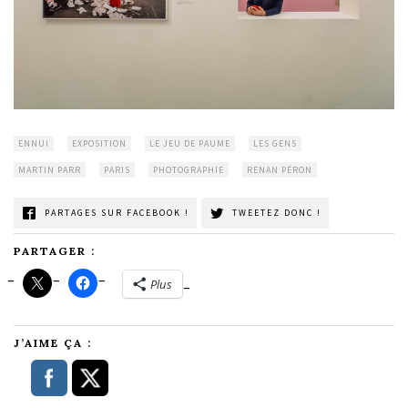
ENNUI
EXPOSITION
LE JEU DE PAUME
LES GENS
MARTIN PARR
PARIS
PHOTOGRAPHIE
RENAN PÉRON
PARTAGES SUR FACEBOOK !
TWEETEZ DONC !
PARTAGER :
Plus
J’AIME ÇA :