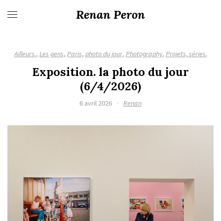
Renan Peron
Ailleurs.
,
Les gens
,
Paris
,
photo du jour
,
Photography
,
Projets, séries.
Exposition. la photo du jour
(6/4/2026)
6 avril 2026
·
Renan