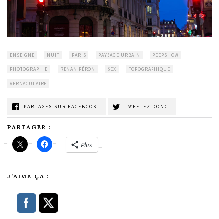
ENSEIGNE
NUIT
PARIS
PAYSAGE URBAIN
PEEPSHOW
PHOTOGRAPHIE
RENAN PÉRON
SEX
TOPOGRAPHIQUE
VERNACULAIRE
PARTAGES SUR FACEBOOK !
TWEETEZ DONC !
PARTAGER :
Plus
J’AIME ÇA :