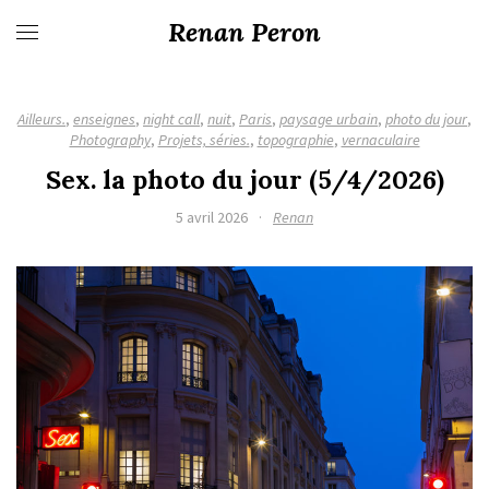
Renan Peron
Ailleurs.
,
enseignes
,
night call
,
nuit
,
Paris
,
paysage urbain
,
photo du jour
,
Photography
,
Projets, séries.
,
topographie
,
vernaculaire
Sex. la photo du jour (5/4/2026)
5 avril 2026
·
Renan