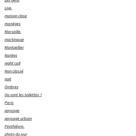
Live.
maison close
manèges
Marseille.
martinique
Montpellier
Nantes
night call
Non classé
nuit
Ombres
Ou sont les toilettes ?
Paris
paysage
paysage urbain
Penthièvre.
photo du jour