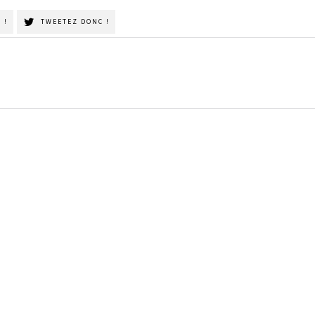
 !
TWEETEZ DONC !