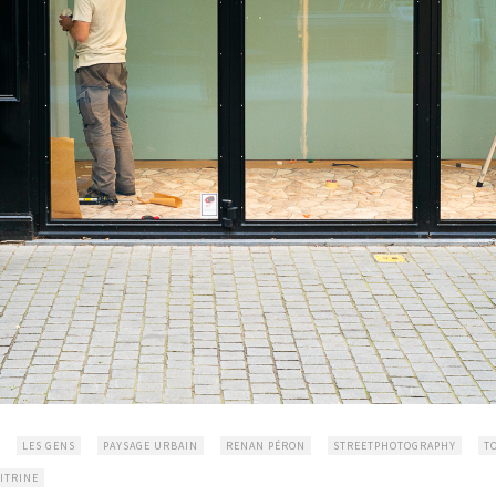
LES GENS
PAYSAGE URBAIN
RENAN PÉRON
STREETPHOTOGRAPHY
T
ITRINE