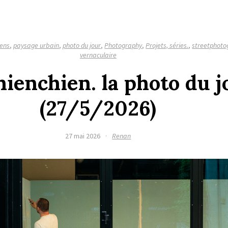
gens
,
paysage urbain
,
photo du jour
,
Photography
,
Projets, séries.
,
streetphoto
vernaculaire
hienchien. la photo du j
(27/5/2026)
27 mai 2026
·
Renan