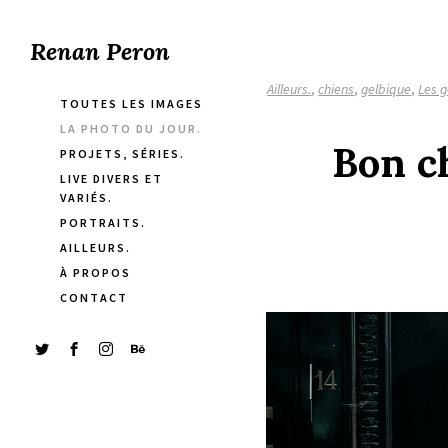
Renan Peron
Ailleurs.
,
chiens
,
gelbique
,
Les 
TOUTES LES IMAGES
LA PHOTO DU JOUR.
Bon c
PROJETS, SÉRIES.
LIVE DIVERS ET
VARIÉS.
PORTRAITS.
AILLEURS.
À PROPOS
CONTACT