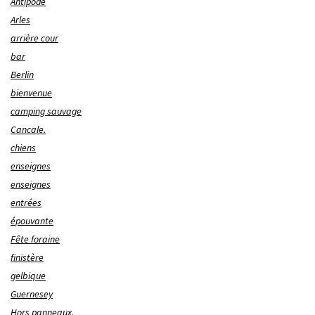
Antipode
Arles
arrière cour
bar
Berlin
bienvenue
camping sauvage
Cancale.
chiens
enseignes
enseignes
entrées
épouvante
Fête foraine
finistère
gelbique
Guernesey
Hors panneaux.