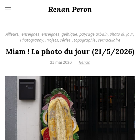
Renan Peron
Ailleurs.
,
enseignes
,
enseignes
,
gelbique
,
paysage urbain
,
photo du jour
,
Photography
,
Projets, séries.
,
topographie
,
vernaculaire
Miam ! La photo du jour (21/5/2026)
21 mai 2026
·
Renan