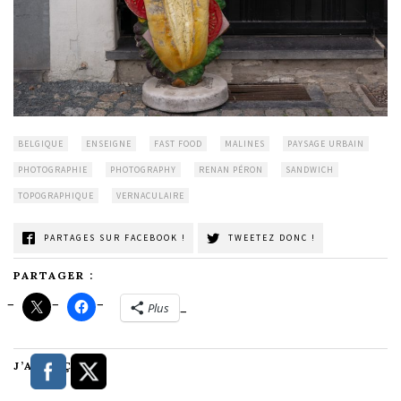
BELGIQUE
ENSEIGNE
FAST FOOD
MALINES
PAYSAGE URBAIN
PHOTOGRAPHIE
PHOTOGRAPHY
RENAN PÉRON
SANDWICH
TOPOGRAPHIQUE
VERNACULAIRE
PARTAGES SUR FACEBOOK !
TWEETEZ DONC !
PARTAGER :
Plus
J’AIME ÇA :