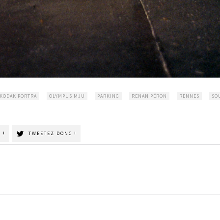
KODAK PORTRA
OLYMPUS MJU
PARKING
RENAN PÉRON
RENNES
SO
 !
TWEETEZ DONC !