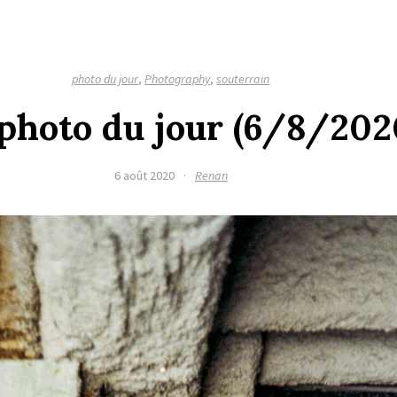
photo du jour
,
Photography
,
souterrain
a photo du jour (6/8/202
6 août 2020
·
Renan