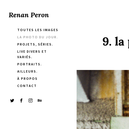
Renan Peron
TOUTES LES IMAGES
9. l
LA PHOTO DU JOUR.
PROJETS, SÉRIES.
LIVE DIVERS ET
VARIÉS.
PORTRAITS.
AILLEURS.
À PROPOS
CONTACT