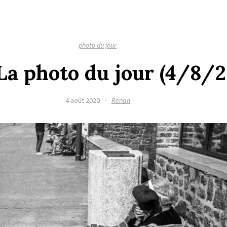
photo du jour
La photo du jour (4/8/
4 août 2020
·
Renan