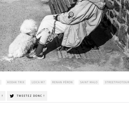
KODAK TRIX
LEICA M7
RENAN PÉRON
SAINT MALO
STREETPHOTOG
 !
TWEETEZ DONC !