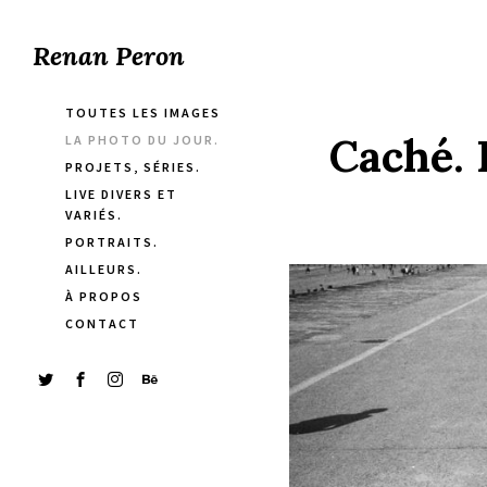
Renan Peron
TOUTES LES IMAGES
Caché. 
LA PHOTO DU JOUR.
PROJETS, SÉRIES.
LIVE DIVERS ET
VARIÉS.
PORTRAITS.
AILLEURS.
À PROPOS
CONTACT