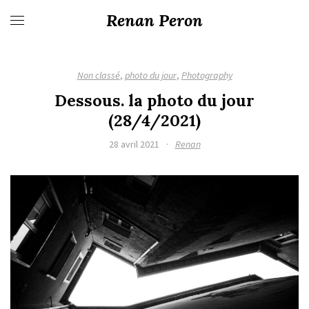
Renan Peron
Non classé
,
photo du jour
,
Photography
Dessous. la photo du jour
(28/4/2021)
28 avril 2021
·
Renan