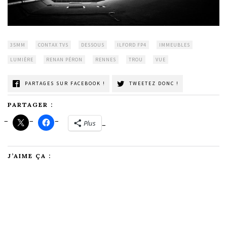
35MM
CONTAX TVS
DESSOUS
ILFORD FP4
IMMEUBLES
LUMIÈRE
RENAN PÉRON
RENNES
TROU
VUE
PARTAGES SUR FACEBOOK !
TWEETEZ DONC !
PARTAGER :
Plus
J’AIME ÇA :