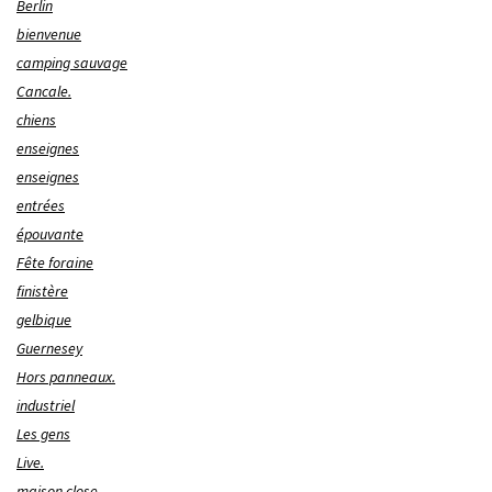
Berlin
bienvenue
camping sauvage
Cancale.
chiens
enseignes
enseignes
entrées
épouvante
Fête foraine
finistère
gelbique
Guernesey
Hors panneaux.
industriel
Les gens
Live.
maison close