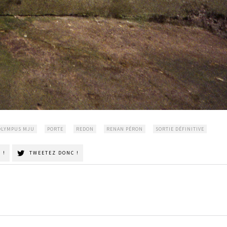
OLYMPUS MJU
PORTE
REDON
RENAN PÉRON
SORTIE DÉFINITIVE
 !
TWEETEZ DONC !