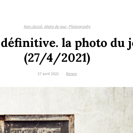
Non classé
,
photo du jour
,
Photography
 définitive. la photo du 
(27/4/2021)
27 avril 2021
·
Renan