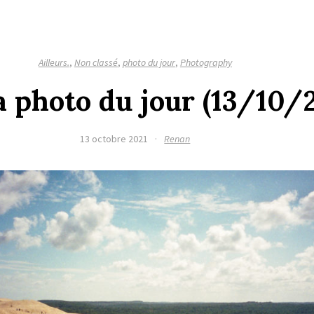
Ailleurs.
,
Non classé
,
photo du jour
,
Photography
a photo du jour (13/10/
13 octobre 2021
·
Renan