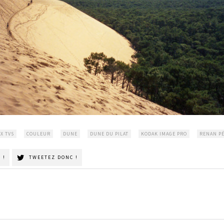
X TVS
COULEUR
DUNE
DUNE DU PILAT
KODAK IMAGE PRO
RENAN P
 !
TWEETEZ DONC !