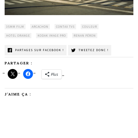
35MM FILM
ARCACHON
CONTAX TVS
COULEUR
HOTEL ORANGE
KODAK IMAGE PRO
RENAN PÉRON
PARTAGES SUR FACEBOOK !
TWEETEZ DONC !
PARTAGER :
Plus
J’AIME ÇA :