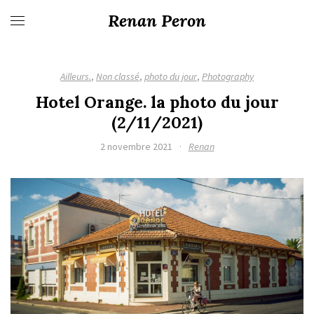
Renan Peron
Ailleurs.
,
Non classé
,
photo du jour
,
Photography
Hotel Orange. la photo du jour
(2/11/2021)
2 novembre 2021
·
Renan