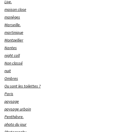
Live.
maison close
manèges
Marseille.
martinique
Montpellier
Nantes
night call
Non classé
nuit
Ombres
Ou sont les toilettes ?
Paris
paysage
paysage urbain
Penthièvre.
photo du jour