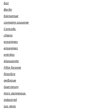
bar
Berlin
bienvenue
camping sauvage
Cancale.
chiens
enseignes
enseignes
entrées
épouvante
Fête foraine
finistère
gelbique
Guernesey
Hors panneaux.
industriel
Les gens