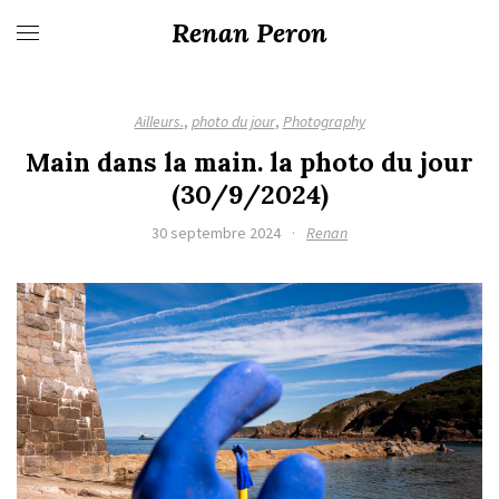
Renan Peron
Ailleurs.
,
photo du jour
,
Photography
Main dans la main. la photo du jour
(30/9/2024)
30 septembre 2024
·
Renan