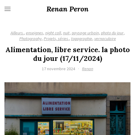
Renan Peron
Ailleurs.
,
enseignes
,
night call
,
nuit
,
paysage urbain
,
photo du jour
,
Photography
,
Projets, séries.
,
topographie
,
vernaculaire
Alimentation, libre service. la photo
du jour (17/11/2024)
17 novembre 2024
·
Renan