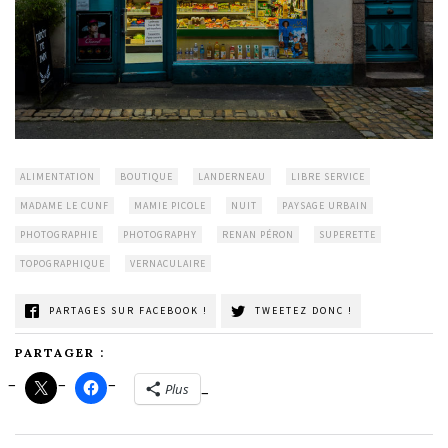
ALIMENTATION
BOUTIQUE
LANDERNEAU
LIBRE SERVICE
MADAME LE CUNF
MAMIE PICOLE
NUIT
PAYSAGE URBAIN
PHOTOGRAPHIE
PHOTOGRAPHY
RENAN PÉRON
SUPERETTE
TOPOGRAPHIQUE
VERNACULAIRE
PARTAGES SUR FACEBOOK !
TWEETEZ DONC !
PARTAGER :
Plus