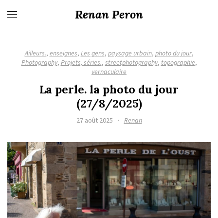
Renan Peron
Ailleurs.
,
enseignes
,
Les gens
,
paysage urbain
,
photo du jour
,
Photography
,
Projets, séries.
,
streetphotography
,
topographie
,
vernaculaire
La perle. la photo du jour
(27/8/2025)
27 août 2025
·
Renan