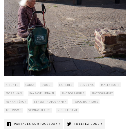
ATTENTE
CABAS
L’OUST
LA PERLE
LES GENS
MALESTROIT
MORBIHAN
PAYSAGE URBAIN
PHOTOGRAPHIE
PHOTOGRAPHY
RENAN PÉRON
STREETPHOTOGRAPHY
TOPOGRAPHIQUE
TOURISME
VERNACULAIRE
VIEILLE DAME
PARTAGES SUR FACEBOOK !
TWEETEZ DONC !