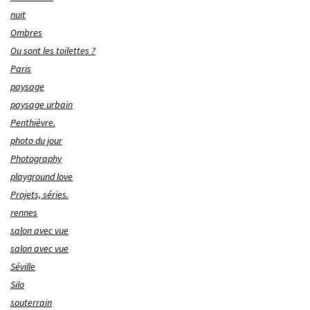
nuit
Ombres
Ou sont les toilettes ?
Paris
paysage
paysage urbain
Penthièvre.
photo du jour
Photography
playground love
Projets, séries.
rennes
salon avec vue
salon avec vue
Séville
Silo
souterrain