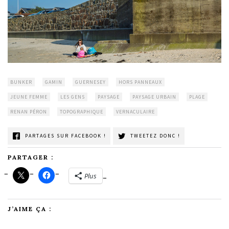
BUNKER
GAMIN
GUERNESEY
HORS PANNEAUX
JEUNE FEMME
LES GENS
PAYSAGE
PAYSAGE URBAIN
PLAGE
RENAN PÉRON
TOPOGRAPHIQUE
VERNACULAIRE
PARTAGES SUR FACEBOOK !
TWEETEZ DONC !
PARTAGER :
Plus
J’AIME ÇA :