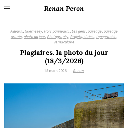
Renan Peron
Ailleurs.
,
Guernesey
,
Hors panneaux.
,
Les gens
,
paysage
,
paysage
urbain
,
photo du jour
,
Photography
,
Projets, séries.
,
topographie
,
vernaculaire
Plagiaires. la photo du jour
(18/3/2026)
18 mars 2026
·
Renan