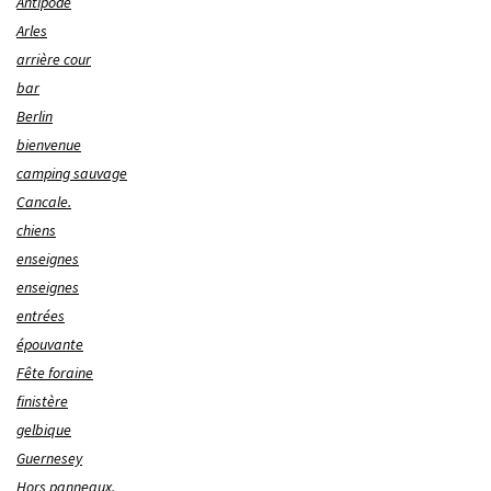
Antipode
Arles
arrière cour
bar
Berlin
bienvenue
camping sauvage
Cancale.
chiens
enseignes
enseignes
entrées
épouvante
Fête foraine
finistère
gelbique
Guernesey
Hors panneaux.