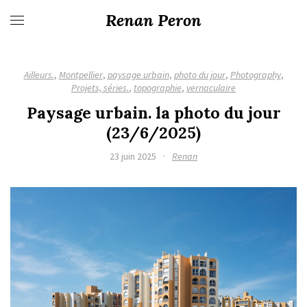
Renan Peron
Ailleurs.
,
Montpellier
,
paysage urbain
,
photo du jour
,
Photography
,
Projets, séries.
,
topographie
,
vernaculaire
Paysage urbain. la photo du jour
(23/6/2025)
23 juin 2025
·
Renan