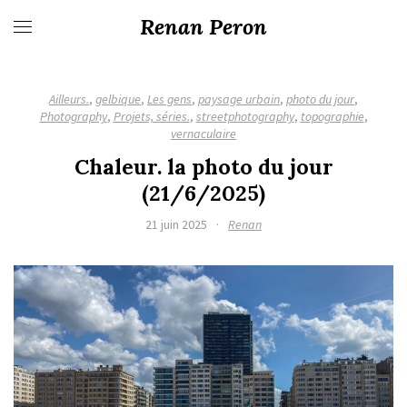
Renan Peron
Ailleurs.
,
gelbique
,
Les gens
,
paysage urbain
,
photo du jour
,
Photography
,
Projets, séries.
,
streetphotography
,
topographie
,
vernaculaire
Chaleur. la photo du jour
(21/6/2025)
21 juin 2025
·
Renan